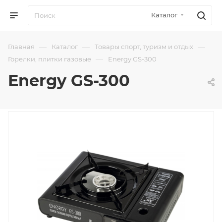
Каталог
—
—
—
Главная
Каталог
Товары спорт, туризм и отдых
—
Горелки, плитки газовые
Energy GS-300
Energy GS-300