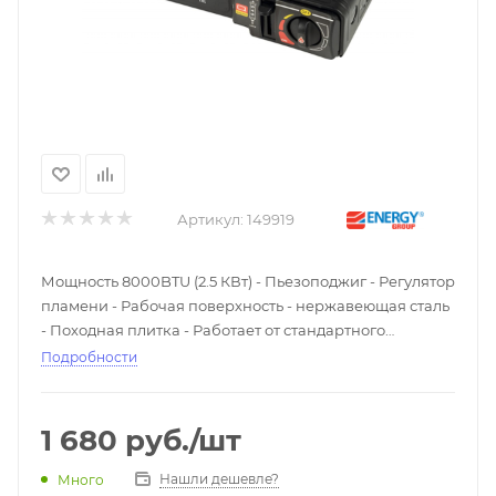
Артикул:
149919
Мощность 8000BTU (2.5 КВт) - Пьезоподжиг - Регулятор
пламени - Рабочая поверхность - нержавеющая сталь
- Походная плитка - Работает от стандартного
цангового баллона-катриджа с пропаном - В кейсе
Подробности
1 680
руб.
/шт
Нашли дешевле?
Много