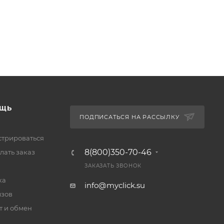
ЩЬ
ПОДПИСАТЬСЯ НА РАССЫЛКУ
стрироваться
8(800)350-70-46
лать заказ
ЗАКАЗАТЬ ЗВОНОК
ка
info@myclick.su
зов
т и обмен