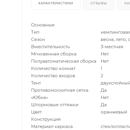
ХАРАКТЕРИСТИКИ
ОТЗЫВЫ
КА
Основные
Тип
кемпингова
Сезон
весна, лето, 
Вместительность
3-местная
Мгновенная сборка
Нет
Полуавтоматическая сборка
Нет
Количество комнат
1
Количество входов
2
Тент
двухслойны
Противомоскитная сетка
Да
«Юбка»
Нет
Штормовые оттяжки
Да
Цвет
оранжевый
Конструкция
Материал каркаса
стеклопласт