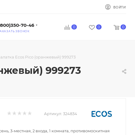
ВОЙТИ
(800)350-70-46
0
0
0
АКАЗАТЬ ЗВОНОК
латка Ecos Pico (оранжевый) 999273
анжевый) 999273
Артикул:
324834
ень, 3-местная, 2 входа, 1 комната, противомоскитная