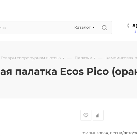
8
Каталог
З
—
—
Товары спорт, туризм и отдых
Палатки
Кемпинговая па
я палатка Ecos Pico (ор
кемпинговая, весна/лето/ос