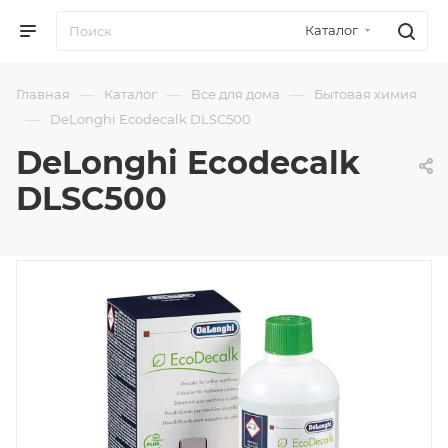
Каталог
—
—
—
Главная
Каталог
Все для дома
Бытовая химия
—
DeLonghi Ecodecalk DLSC500
DeLonghi Ecodecalk
DLSC500