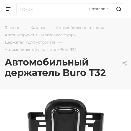
Каталог
—
—
—
Главная
Каталог
Автомобильная техника
—
Автоинструменты и автоаксессуары
—
Держатели для устройств
Автомобильный держатель Buro T32
Автомобильный
держатель Buro T32