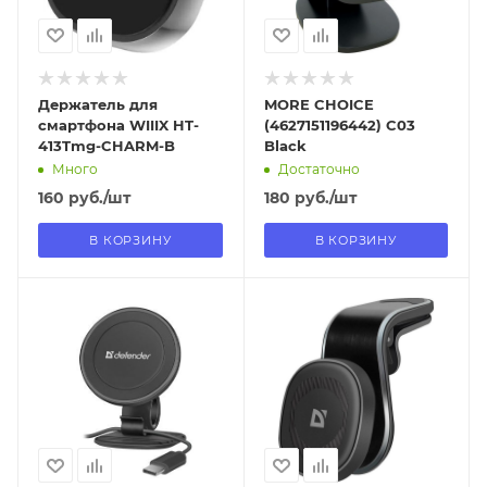
Держатель для
MORE CHOICE
смартфона WIIIX HT-
(4627151196442) C03
413Tmg-CHARM-B
Black
Много
Достаточно
160
руб.
/шт
180
руб.
/шт
В КОРЗИНУ
В КОРЗИНУ
Отправим
Отправим
13.08.2026
13.08.2026
В наличии в пункте
В наличии в пункте
самовывоза
самовывоза
Нет
Нет