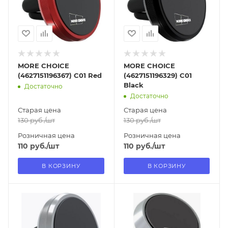
Нет
Нет
MORE CHOICE
MORE CHOICE
(4627151196367) C01 Red
(4627151196329) C01
Black
Достаточно
Достаточно
Старая цена
Старая цена
130
руб.
/шт
130
руб.
/шт
Розничная цена
Розничная цена
110
руб.
/шт
110
руб.
/шт
В КОРЗИНУ
В КОРЗИНУ
Отправим
Отправим
13.08.2026
13.08.2026
В наличии в пункте
В наличии в пункте