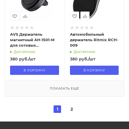
Нет
Нет
AVS Держатель
Автомобильный
магнитный AH-1501-M
держатель Ritmix RCH-
для сотовых
009
телефонов блистер
Достаточно
Достаточно
380
руб.
/шт
380
руб.
/шт
В КОРЗИНУ
В КОРЗИНУ
ПОКАЗАТЬ ЕЩЕ
1
2