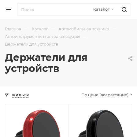
Каталог
—
—
—
Главная
Каталог
Автомобильная техника
—
Автоинструменты и автоаксессуары
Держатели для устройств
Держатели для
устройств
По цене (возрастание)
ФИЛЬТР
Отправим
Отправим
13.08.2026
13.08.2026
В наличии в пункте
В наличии в пункте
самовывоза
самовывоза