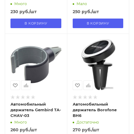
Много
Мало
230
руб.
/шт
250
руб.
/шт
В КОРЗИНУ
В КОРЗИНУ
Отправим
Отправим
18.08.2026
18.08.2026
В наличии в пункте
В наличии в пункте
самовывоза
самовывоза
Нет
Нет
Автомобильный
Автомобильный
держатель Gembird TA-
держатель Borofone
CHAV-03
BH6
Много
Достаточно
260
руб.
/шт
270
руб.
/шт