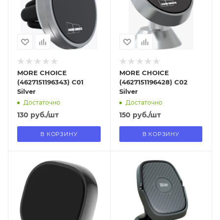
самовывоза
самовывоза
Нет
Нет
MORE CHOICE
MORE CHOICE
(4627151196343) C01
(4627151196428) C02
Silver
Silver
Достаточно
Достаточно
130
руб.
/шт
150
руб.
/шт
В КОРЗИНУ
В КОРЗИНУ
Отправим
Отправим
18.08.2026
13.08.2026
В наличии в пункте
В наличии в пункте
самовывоза
самовывоза
Нет
Нет