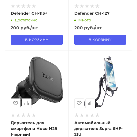
Defender CH-115+
Defender CH-127
Достаточно
Много
200
руб.
/шт
200
руб.
/шт
В КОРЗИНУ
В КОРЗИНУ
Отправим
Отправим
18.08.2026
10.08.2026
В наличии в пункте
В наличии в пункте
самовывоза
самовывоза
Нет
Да
Держатель для
Автомобильный
смартфона Hoco H29
держатель Supra SHF-
(черный)
21U