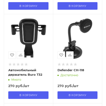
В КОРЗИНУ
В КОРЗИНУ
Отправим
Отправим
18.08.2026
13.08.2026
В наличии в пункте
В наличии в пункте
самовывоза
самовывоза
Нет
Нет
Автомобильный
Defender CH-118
держатель Buro T32
Достаточно
Много
270
руб.
/шт
270
руб.
/шт
В КОРЗИНУ
В КОРЗИНУ