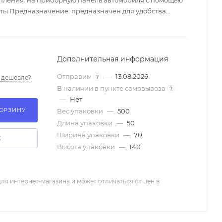
пления: на приборную панель автомобиля с помощью
ты Предназначение: предназначен для удобства
ройств Особенности: мощный магнит притягивает
прочно фиксирует его положение в салоне авто,
овместимость устройства: универсальный Материал:
миниевый сплав, силикон, магнитная пластина
Дополнительная информация
ный магнитный держатель, металлическая пластина
я номера телефона, буклет Размер упаковки: 125*70*50
Отправим
—
13.08.2026
?
 дешевле?
silver
В наличии в пункте самовывоза
?
—
Нет
КОРЗИНУ
Вес упаковки
—
500
Длина упаковки
—
50
Ширина упаковки
—
70
К
Высота упаковки
—
140
ля интернет-магазина и может отличаться от цен в