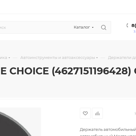
8
Каталог
З
—
—
ника
Автоинструменты и автоаксессуары
Держатели дл
 CHOICE (4627151196428) C
Держатель автомобильный 