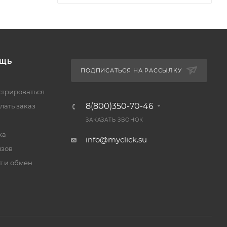
ЩЬ
ПОДПИСАТЬСЯ НА РАССЫЛКУ
стрироваться
8(800)350-70-46
лать заказ
ЗАКАЗАТЬ ЗВОНОК
ка
info@myclick.su
зов
т и обмен