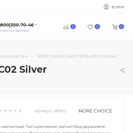
ВОЙТИ
(800)350-70-46
0
0
0
АКАЗАТЬ ЗВОНОК
—
я устройств
MORE CHOICE (4627151196428) C02 Silver
02 Silver
MORE CHOICE
Артикул:
281502
магнитный. Тип крепления: магнит Вид держателя: