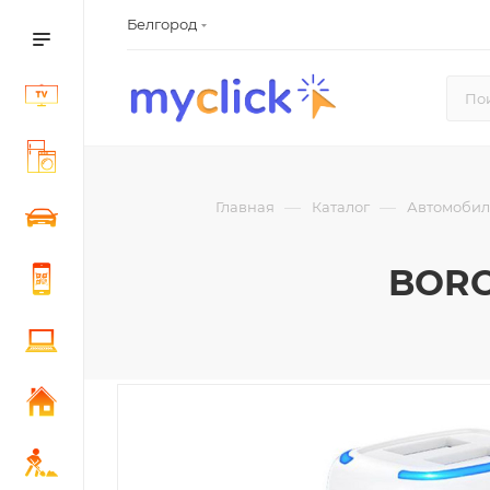
Белгород
—
—
Главная
Каталог
Автомобил
BORO