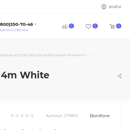
ВОЙТИ
(800)350-70-46
0
0
0
АКАЗАТЬ ЗВОНОК
—
ядные устройства для мобильной техники
14m White
Borofone
Артикул:
279805