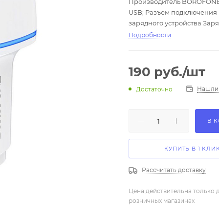
Производитель BOROFONE; 
USB; Разъем подключения 
зарядного устройства Заря
зарядного устройства LED 
Подробности
производитель Китай; Комп
190
руб.
/шт
Нашли
Достаточно
В 
КУПИТЬ В 1 КЛИ
Рассчитать доставку
Цена действительна только д
розничных магазинах