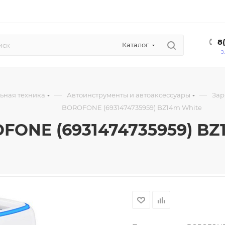
8
Каталог
З
—
—
ьная техника
Автоинструменты и автоаксессуары
Зар
BOROFONE (6931474735959) BZ14m White
FONE (6931474735959) BZ