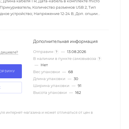
Длина кабеля 1 м; Дата-кабель в комплекте micro
Прикуриватель; Количество разъемов USB 2; Тип
дное устройство; Напряжение 12-24 В; Доп. опции
индикатор; Максимальный выходной ток 2.4 A; Страна
лектация АЗУ, дата-кабель, упаковка
Дополнительная информация
Отправим
—
13.08.2026
?
 дешевле?
В наличии в пункте самовывоза
?
—
Нет
КОРЗИНУ
Вес упаковки
—
68
Длина упаковки
—
30
Ширина упаковки
—
91
К
Высота упаковки
—
162
ля интернет-магазина и может отличаться от цен в