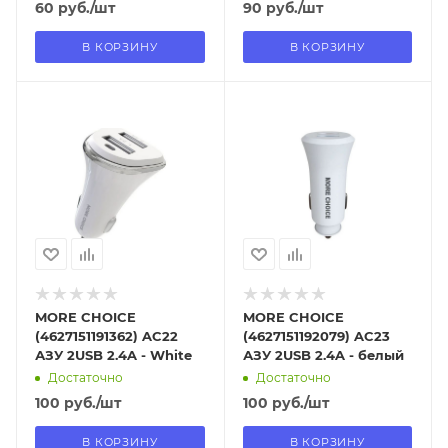
60
руб.
/шт
90
руб.
/шт
В КОРЗИНУ
В КОРЗИНУ
Отправим
Отправим
13.08.2026
13.08.2026
В наличии в пункте
В наличии в пункте
самовывоза
самовывоза
Нет
Нет
MORE CHOICE
MORE CHOICE
(4627151191362) AC22
(4627151192079) AC23
АЗУ 2USB 2.4A - White
АЗУ 2USB 2.4A - белый
Достаточно
Достаточно
100
руб.
/шт
100
руб.
/шт
В КОРЗИНУ
В КОРЗИНУ