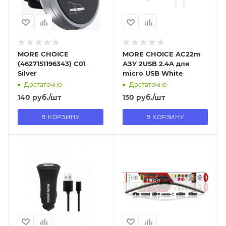
MORE CHOICE
MORE CHOICE AC22m
(4627151196343) C01
АЗУ 2USB 2.4A для
Silver
micro USB White
Достаточно
Достаточно
140
руб.
/шт
150
руб.
/шт
В КОРЗИНУ
В КОРЗИНУ
Отправим
Отправим
13.08.2026
13.08.2026
В наличии в пункте
В наличии в пункте
самовывоза
самовывоза
Нет
Нет