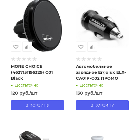
Отправим
Отправим
13.08.2026
13.08.2026
В наличии в пункте
В наличии в пункте
самовывоза
самовывоза
Нет
Нет
MORE CHOICE
Автомобильное
(4627151196329) C01
зарядное Ergolux ELX-
Black
CA01P-C02 ПРОМО
Достаточно
Достаточно
120
руб.
/шт
130
руб.
/шт
В КОРЗИНУ
В КОРЗИНУ
Отправим
Отправим
13.08.2026
13.08.2026