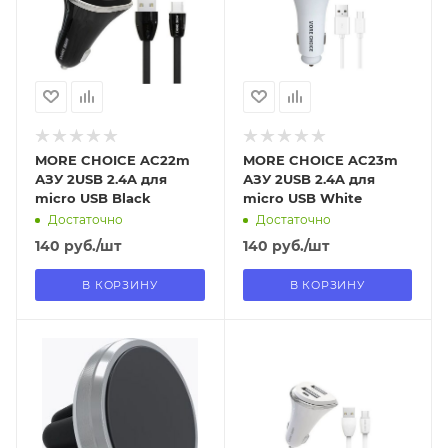
В наличии в пункте
В наличии в пункте
самовывоза
самовывоза
Нет
Нет
MORE CHOICE AC22m
MORE CHOICE AC23m
АЗУ 2USB 2.4A для
АЗУ 2USB 2.4A для
micro USB Black
micro USB White
Достаточно
Достаточно
140
руб.
/шт
140
руб.
/шт
В КОРЗИНУ
В КОРЗИНУ
Отправим
Отправим
13.08.2026
13.08.2026
В наличии в пункте
В наличии в пункте
самовывоза
самовывоза
Нет
Нет