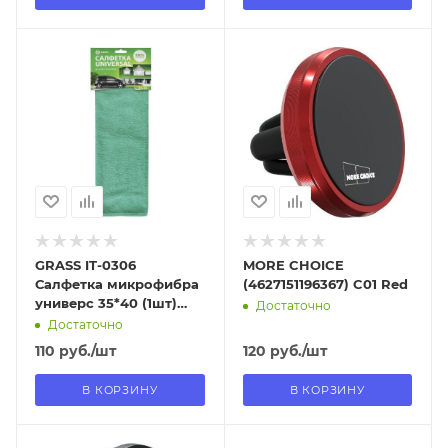
Отправим
Отправим
13.08.2026
13.08.2026
В наличии в пункте
В наличии в пункте
самовывоза
самовывоза
Нет
Нет
GRASS IT-0306
MORE CHOICE
Салфетка микрофибра
(4627151196367) C01 Red
универс 35*40 (1шт)
Достаточно
УПАК
Достаточно
110
руб.
/шт
120
руб.
/шт
В КОРЗИНУ
В КОРЗИНУ