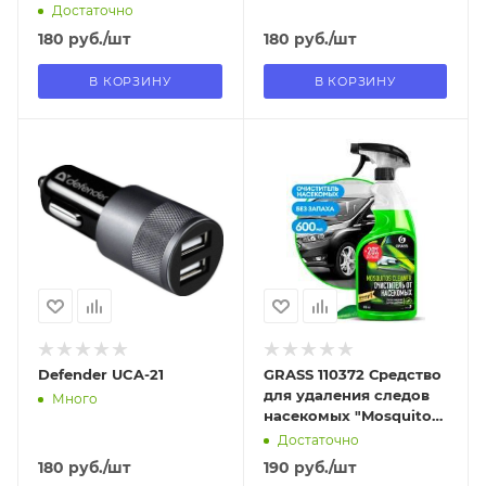
Достаточно
180
руб.
/шт
180
руб.
/шт
В КОРЗИНУ
В КОРЗИНУ
Отправим
Отправим
11.08.2026
13.08.2026
В наличии в пункте
В наличии в пункте
самовывоза
самовывоза
Нет
Нет
Defender UCA-21
GRASS 110372 Средство
для удаления следов
Много
насекомых "Mosquitos
Cleaner" (флакон 600
Достаточно
мл)
180
руб.
/шт
190
руб.
/шт