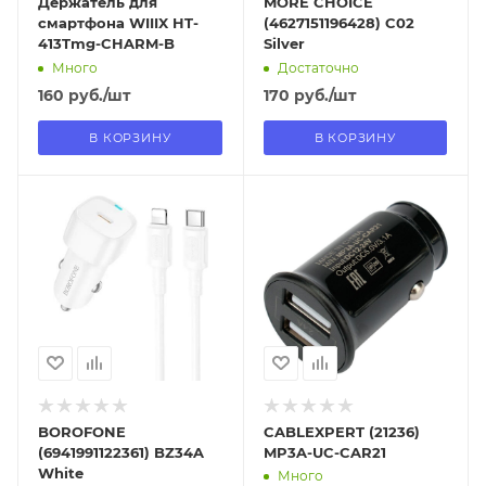
Держатель для
MORE CHOICE
смартфона WIIIX HT-
(4627151196428) C02
413Tmg-CHARM-B
Silver
Много
Достаточно
160
руб.
/шт
170
руб.
/шт
В КОРЗИНУ
В КОРЗИНУ
Отправим
Отправим
13.08.2026
11.08.2026
В наличии в пункте
В наличии в пункте
самовывоза
самовывоза
Нет
Нет
BOROFONE
CABLEXPERT (21236)
(6941991122361) BZ34A
MP3A-UC-CAR21
White
Много