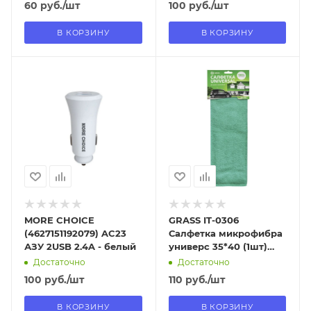
60
руб.
/шт
100
руб.
/шт
В КОРЗИНУ
В КОРЗИНУ
Отправим
Отправим
13.08.2026
13.08.2026
В наличии в пункте
В наличии в пункте
самовывоза
самовывоза
Нет
Нет
MORE CHOICE
GRASS IT-0306
(4627151192079) AC23
Салфетка микрофибра
АЗУ 2USB 2.4A - белый
универс 35*40 (1шт)
УПАК
Достаточно
Достаточно
100
руб.
/шт
110
руб.
/шт
В КОРЗИНУ
В КОРЗИНУ