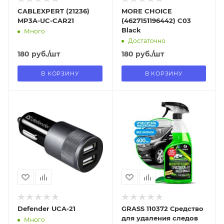
CABLEXPERT (21236)
MORE CHOICE
MP3A-UC-CAR21
(4627151196442) C03
Black
Много
Достаточно
180
руб.
/шт
180
руб.
/шт
В КОРЗИНУ
В КОРЗИНУ
Отправим
Отправим
18.08.2026
13.08.2026
В наличии в пункте
В наличии в пункте
самовывоза
самовывоза
Нет
Нет
Defender UCA-21
GRASS 110372 Средство
для удаления следов
Много