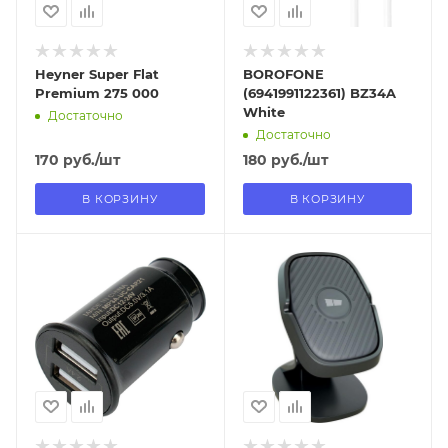
Heyner Super Flat
BOROFONE
Premium 275 000
(6941991122361) BZ34A
White
Достаточно
Достаточно
170
руб.
/шт
180
руб.
/шт
В КОРЗИНУ
В КОРЗИНУ
Отправим
Отправим
18.08.2026
13.08.2026
В наличии в пункте
В наличии в пункте
самовывоза
самовывоза
Нет
Нет