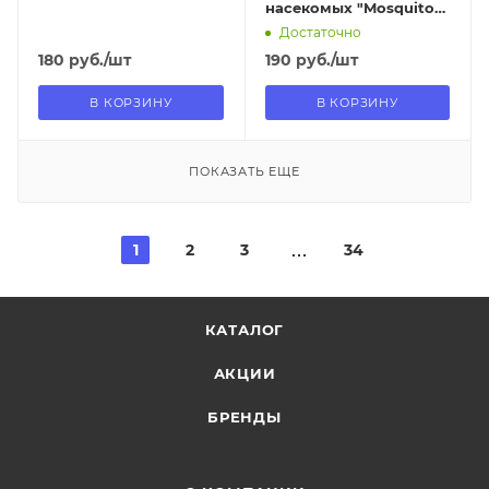
насекомых "Mosquitos
Cleaner" (флакон 600
Достаточно
мл)
180
руб.
/шт
190
руб.
/шт
В КОРЗИНУ
В КОРЗИНУ
ПОКАЗАТЬ ЕЩЕ
1
2
3
34
КАТАЛОГ
АКЦИИ
БРЕНДЫ