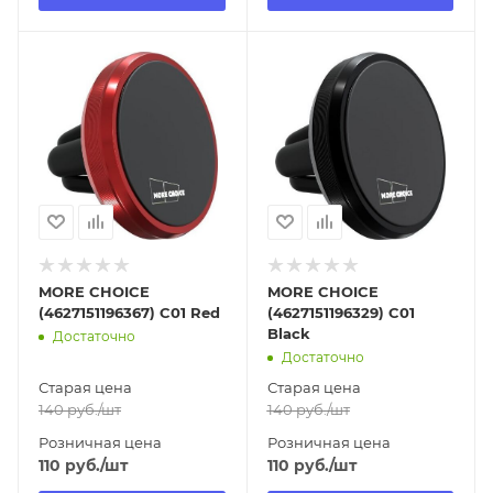
Отправим
Отправим
13.08.2026
13.08.2026
В наличии в пункте
В наличии в пункте
самовывоза
самовывоза
Нет
Нет
MORE CHOICE
MORE CHOICE
(4627151196367) C01 Red
(4627151196329) C01
Black
Достаточно
Достаточно
Старая цена
Старая цена
140
руб.
/шт
140
руб.
/шт
Розничная цена
Розничная цена
110
руб.
/шт
110
руб.
/шт