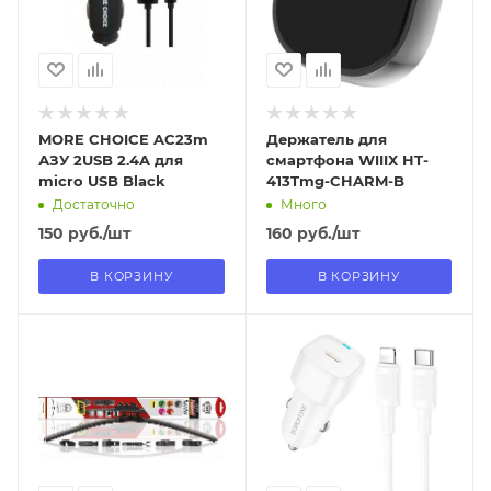
Нет
Нет
MORE CHOICE AC23m
Держатель для
АЗУ 2USB 2.4A для
смартфона WIIIX HT-
micro USB Black
413Tmg-CHARM-B
Достаточно
Много
150
руб.
/шт
160
руб.
/шт
В КОРЗИНУ
В КОРЗИНУ
Отправим
Отправим
13.08.2026
13.08.2026
В наличии в пункте
В наличии в пункте
самовывоза
самовывоза
Нет
Нет