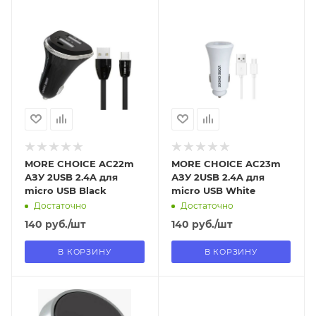
Отправим
Отправим
13.08.2026
13.08.2026
В наличии в пункте
В наличии в пункте
самовывоза
самовывоза
Нет
Нет
MORE CHOICE AC22m
MORE CHOICE AC23m
АЗУ 2USB 2.4A для
АЗУ 2USB 2.4A для
micro USB Black
micro USB White
Достаточно
Достаточно
140
руб.
/шт
140
руб.
/шт
В КОРЗИНУ
В КОРЗИНУ
Отправим
Отправим
13.08.2026
13.08.2026