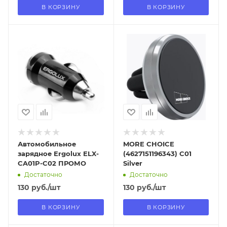
В КОРЗИНУ
В КОРЗИНУ
Отправим
Отправим
13.08.2026
13.08.2026
В наличии в пункте
В наличии в пункте
самовывоза
самовывоза
Нет
Нет
Автомобильное
MORE CHOICE
зарядное Ergolux ELX-
(4627151196343) C01
CA01P-C02 ПРОМО
Silver
Достаточно
Достаточно
130
руб.
/шт
130
руб.
/шт
В КОРЗИНУ
В КОРЗИНУ