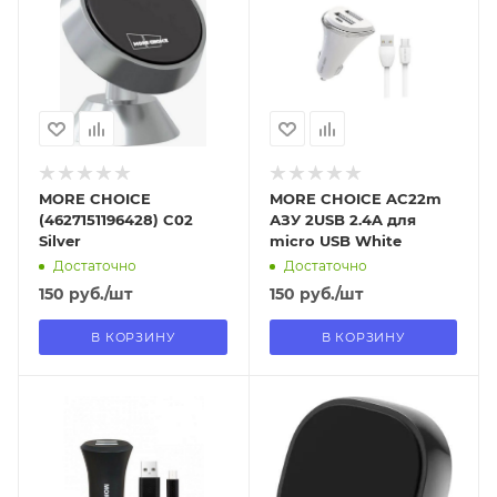
В наличии в пункте
В наличии в пункте
самовывоза
самовывоза
Нет
Нет
MORE CHOICE
MORE CHOICE AC22m
(4627151196428) C02
АЗУ 2USB 2.4A для
Silver
micro USB White
Достаточно
Достаточно
150
руб.
/шт
150
руб.
/шт
В КОРЗИНУ
В КОРЗИНУ
Отправим
Отправим
13.08.2026
18.08.2026
В наличии в пункте
В наличии в пункте
самовывоза
самовывоза