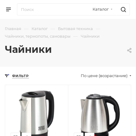
Каталог
—
—
—
Главная
Каталог
Бытовая техника
—
Чайники, термопоты, самовары
Чайники
Чайники
По цене (возрастание)
ФИЛЬТР
Отправим
Отправим
13.08.2026
13.08.2026
В наличии в пункте
В наличии в пункте
самовывоза
самовывоза
Нет
Нет