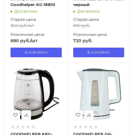
Goodhelper KG-18В10
черный
Достаточно
Достаточно
Старая цена
Старая цена
800
руб.
/шт
880
руб.
Розничная цена
Розничная цена
680
руб.
/шт
720
руб.
В КОРЗИНУ
В КОРЗИНУ
Отправим
Отправим
13.08.2026
13.08.2026
В наличии в пункте
В наличии в пункте
самовывоза
самовывоза
Нет
Нет
GOODHELPER KPG-
GOODHELPER GH-