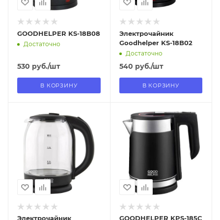
GOODHELPER KS-18B08
Электрочайник
Goodhelper KS-18B02
Достаточно
Достаточно
530
руб.
/шт
540
руб.
/шт
В КОРЗИНУ
В КОРЗИНУ
Отправим
Отправим
13.08.2026
13.08.2026
В наличии в пункте
В наличии в пункте
самовывоза
самовывоза
Нет
Нет
Электрочайник
GOODHELPER KPS-185C