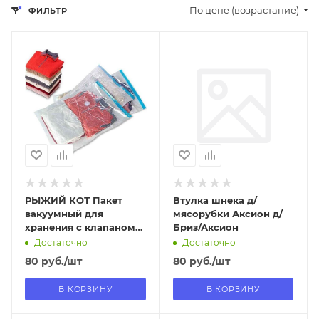
По цене (возрастание)
ФИЛЬТР
Отправим
Отправим
13.08.2026
09.08.2026
В наличии в пункте
В наличии в пункте
самовывоза
самовывоза
Нет
Да
РЫЖИЙ КОТ Пакет
Втулка шнека д/
вакуумный для
мясорубки Аксион д/
хранения с клапаном
Бриз/Аксион
VB8, размер: 50*60см
Достаточно
Достаточно
(312609)
80
руб.
/шт
80
руб.
/шт
В КОРЗИНУ
В КОРЗИНУ