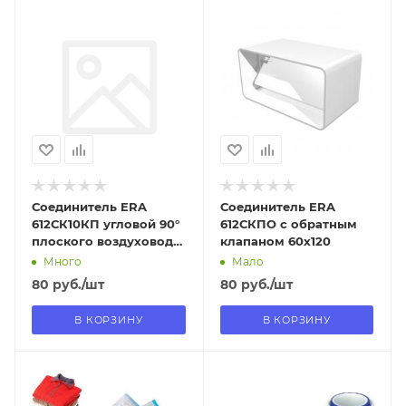
Отправим
Отправим
09.08.2026
09.08.2026
В наличии в пункте
В наличии в пункте
самовывоза
самовывоза
Да
Да
Соединитель ERA
Соединитель ERA
612СК10КП угловой 90°
612СКПО с обратным
плоского воздуховода
клапаном 60х120
с круглым
Много
Мало
80
руб.
/шт
80
руб.
/шт
В КОРЗИНУ
В КОРЗИНУ
Отправим
Отправим
13.08.2026
13.08.2026