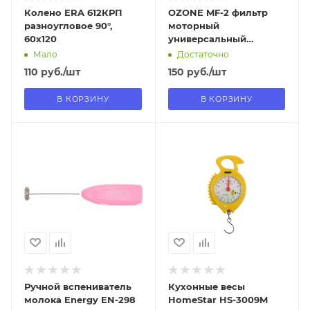
Колено ERA 612КРП
OZONE MF-2 фильтр
разноугловое 90°,
моторный
60х120
универсальный
320х200мм
Мало
Достаточно
110
руб.
/шт
150
руб.
/шт
В КОРЗИНУ
В КОРЗИНУ
Отправим
Отправим
13.08.2026
13.08.2026
В наличии в пункте
В наличии в пункте
самовывоза
самовывоза
Нет
Нет
Ручной вспениватель
Кухонные весы
молока Energy EN-298
HomeStar HS-3009M