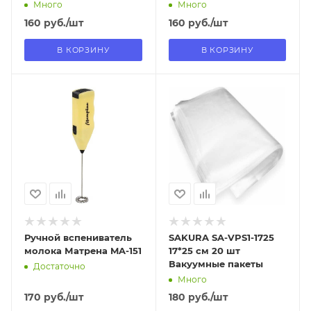
Много
Много
160
руб.
/шт
160
руб.
/шт
В КОРЗИНУ
В КОРЗИНУ
Отправим
Отправим
13.08.2026
18.08.2026
В наличии в пункте
В наличии в пункте
самовывоза
самовывоза
Нет
Нет
Ручной вспениватель
SAKURA SA-VPS1-1725
молока Матрена MA-151
17*25 см 20 шт
Вакуумные пакеты
Достаточно
Много
170
руб.
/шт
180
руб.
/шт