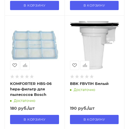
В КОРЗИНУ
В КОРЗИНУ
Отправим
Отправим
13.08.2026
13.08.2026
В наличии в пункте
В наличии в пункте
самовывоза
самовывоза
Нет
Нет
KOMFORTER HBS-06
BBK FBV11H Белый
hepa-фильтр для
Достаточно
пылесосов Bosch
Достаточно
180
руб.
/шт
190
руб.
/шт
В КОРЗИНУ
В КОРЗИНУ