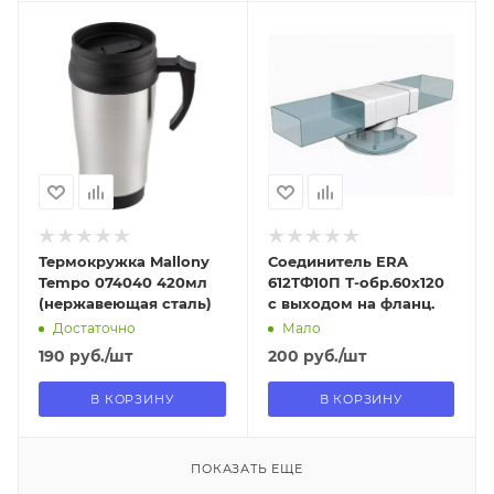
Отправим
Отправим
13.08.2026
09.08.2026
В наличии в пункте
В наличии в пункте
самовывоза
самовывоза
Нет
Да
Термокружка Mallony
Соединитель ERA
Tempo 074040 420мл
612ТФ10П Т-обр.60х120
(нержавеющая сталь)
с выходом на фланц.
Достаточно
Мало
190
руб.
/шт
200
руб.
/шт
В КОРЗИНУ
В КОРЗИНУ
ПОКАЗАТЬ ЕЩЕ