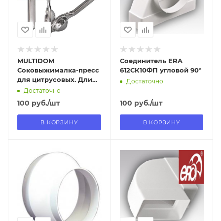
Нет
Да
MULTIDOM
Соединитель ERA
Соковыжималка-пресс
612СК10ФП угловой 90°
для цитрусовых. Длина
Достаточно
20,5 см. Диаметр 6,5 см.
Достаточно
VL53-175
100
руб.
/шт
100
руб.
/шт
В КОРЗИНУ
В КОРЗИНУ
Отправим
Отправим
09.08.2026
09.08.2026
В наличии в пункте
В наличии в пункте
самовывоза
самовывоза
Да
Да