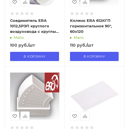
Соединитель ERA
Колено ERA 612КГП
1012,5РЭП круглого
горизонтальное 90°,
воздуховода с круглым
60х120
D100/120
Мало
Мало
100
руб.
/шт
110
руб.
/шт
В КОРЗИНУ
В КОРЗИНУ
Отправим
Отправим
09.08.2026
13.08.2026
В наличии в пункте
В наличии в пункте
самовывоза
самовывоза
Да
Нет