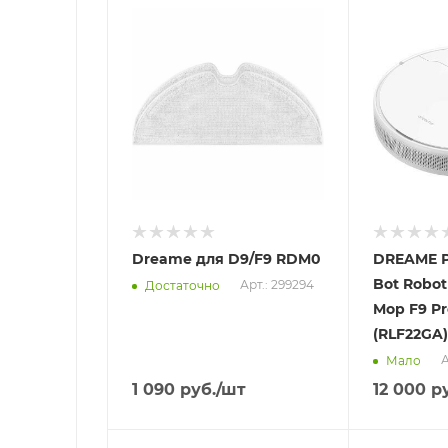
Отправим
Отправим
13.08.2026
11.08.2026
В наличии в пункте
В наличии в
самовывоза
самовывоз
Нет
Нет
Dreame для D9/F9 RDM0
DREAME Р
Bot Robo
Арт.: 299294
Достаточно
Mop F9 Pr
(RLF22GA
А
Мало
1 090
руб.
/шт
12 000
ру