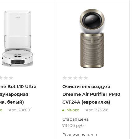
вим
Отправим
.2026
11.08.2026
ичии в пункте
В наличии в пункте
ывоза
самовывоза
Нет
e Bot L10 Ultra
Очиститель воздуха
дународная
Dreame Air Purifier PM10
ия, белый)
CVF24A (евровилка)
Арт.: 286881
Арт.: 325356
о
Много
Старая цена
73 100
руб.
Розничная цена