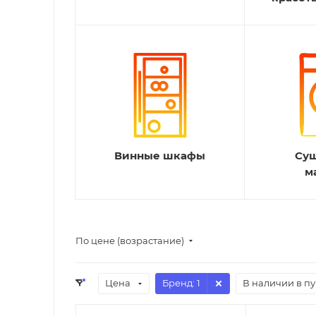
Винные шкафы
Су
м
По цене (возрастание)
Цена
Бренд
: 1
В наличии в п