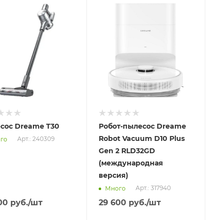
вим
Отправим
.2026
11.08.2026
ичии в пункте
В наличии в пункте
ывоза
самовывоза
Нет
сос Dreame T30
Робот-пылесос Dreame
Robot Vacuum D10 Plus
Арт.: 240309
го
Gen 2 RLD32GD
(международная
версия)
Арт.: 317940
Много
00
руб.
/шт
29 600
руб.
/шт