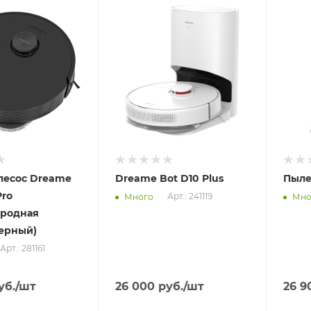
Отправим
Отпра
11.08.2026
11.08
 пункте
В наличии в пункте
В нал
а
самовывоза
самов
Нет
Нет
лесос Dreame
Dreame Bot D10 Plus
Пыле
Pro
Арт.: 241119
Много
Мно
ародная
черный)
Арт.: 281161
уб.
/шт
26 000
руб.
/шт
26 9