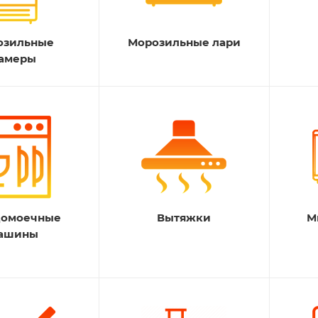
озильные
Морозильные лари
амеры
домоечные
Вытяжки
М
ашины