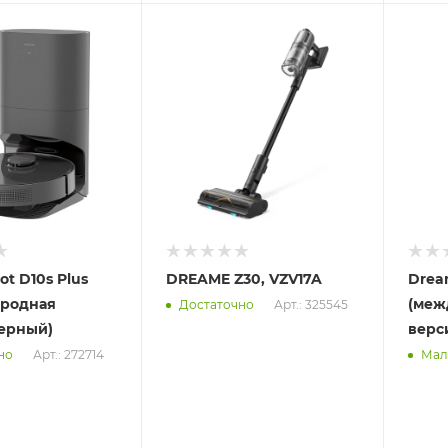
Отправим
Отпра
13.08.2026
13.08
 пункте
В наличии в пункте
В нал
а
самовывоза
самов
Нет
Нет
t D10s Plus
DREAME Z30, VZV17A
Dream
ародная
(меж
Арт.: 325545
Достаточно
черный)
верс
Арт.: 272714
но
Мал