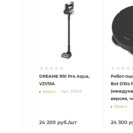
Отправим
Отправим
11.08.2026
13.08.2026
В наличии в пункте
В наличии в
самовывоза
самовывоз
Нет
Нет
DREAME R10 Pro Aqua,
Робот-пы
VZV15A
Bot D10s 
(междун
Арт.: 313143
Много
версия, 
Много
24 200
руб.
/шт
24 300
р