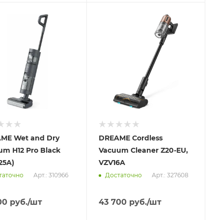
вим
Отправим
.2026
13.08.2026
ичии в пункте
В наличии в пункте
ывоза
самовывоза
Нет
ME Wet and Dry
DREAME Cordless
um H12 Pro Black
Vacuum Cleaner Z20-EU,
25A)
VZV16A
Арт.: 310966
Арт.: 327608
таточно
Достаточно
00
руб.
/шт
43 700
руб.
/шт