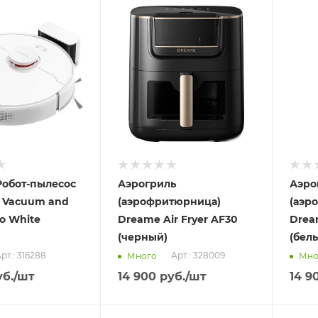
Отправим
Отпра
11.08.2026
11.08
 пункте
В наличии в пункте
В нал
а
самовывоза
самов
Нет
Нет
обот-пылесос
Аэрогриль
Аэро
t Vacuum and
(аэрофритюрница)
(аэр
o White
Dreame Air Fryer AF30
Dream
)
(черный)
(бел
рт.: 316288
Арт.: 328009
Много
Мно
б.
/шт
14 900
руб.
/шт
14 9