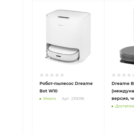
Отправим
Отправим
11.08.2026
13.08.2026
В наличии в пункте
В наличии в
самовывоза
самовывоз
Нет
Нет
Робот-пылесос Dreame
Dreame Bo
Bot W10
(междун
версия, 
Арт.: 239096
Много
Достаточ