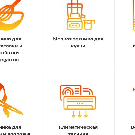
ника для
Мелкая техника для
готовки и
кухни
работки
одуктов
ника для
Климатическая
В
ы и здоровья
техника