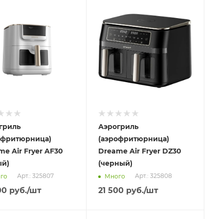
вим
Отправим
.2026
11.08.2026
ичии в пункте
В наличии в пункте
ывоза
самовывоза
Нет
гриль
Аэрогриль
офритюрница)
(аэрофритюрница)
e Air Fryer AF30
Dreame Air Fryer DZ30
ый)
(черный)
Арт.: 325807
Арт.: 325808
го
Много
00
руб.
/шт
21 500
руб.
/шт