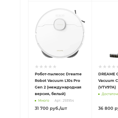
Отправим
Отправим
13.08.2026
13.08.2026
В наличии в пункте
В наличии в
самовывоза
самовывоз
Нет
Нет
Робот-пылесос Dreame
DREAME C
Robot Vacuum L10s Pro
Vacuum C
Gen 2 (международная
(VTV97A)
версия, белый)
Достаточ
Арт.: 293954
Много
31 700
руб.
/шт
36 800
р