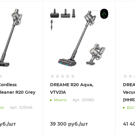
Отправим
Отпра
13.08.2026
13.08
 пункте
В наличии в пункте
В нал
а
самовывоза
самов
Нет
Нет
ordless
DREAME R20 Aqua,
DREA
leaner R20 Grey
VTV21A
Vacu
(HHR
Арт.: 310963
Много
Арт.: 325546
но
Дос
уб.
/шт
39 300
руб.
/шт
41 4