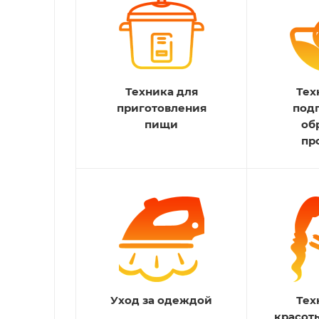
Техника для
Тех
приготовления
под
пищи
об
пр
Уход за одеждой
Тех
красот