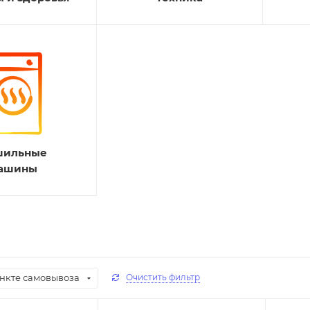
шильные
ашины
ункте самовывоза
Очистить фильтр