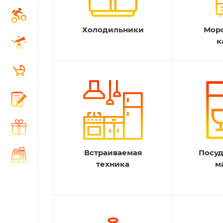
Холодильники
Мор
к
Встраиваемая
Посу
техника
м