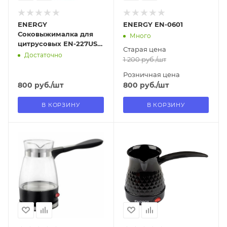
ENERGY
ENERGY EN-0601
Соковыжималка для
Много
цитрусовых EN-227USB
Старая цена
(109286)
Достаточно
1 200
руб.
/шт
Розничная цена
800
руб.
/шт
800
руб.
/шт
В КОРЗИНУ
В КОРЗИНУ
Отправим
Отправим
11.08.2026
11.08.2026
В наличии в пункте
В наличии в пункте
самовывоза
самовывоза
Нет
Нет