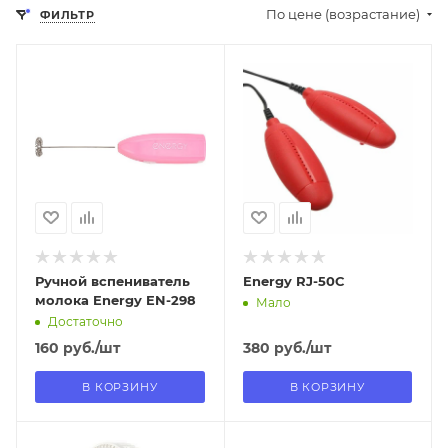
По цене (возрастание)
ФИЛЬТР
Отправим
Отправим
13.08.2026
06.08.2026
В наличии в пункте
В наличии в пункте
самовывоза
самовывоза
Нет
Да
Ручной вспениватель
Energy RJ-50C
молока Energy EN-298
Мало
Достаточно
160
руб.
/шт
380
руб.
/шт
В КОРЗИНУ
В КОРЗИНУ
Отправим
Отправим