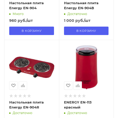
Настольная плита
Настольная плита
Energy EN-904
Energy EN-904B
Много
Достаточно
960
руб.
/шт
1 000
руб.
/шт
В КОРЗИНУ
В КОРЗИНУ
Отправим
Отправим
13.08.2026
13.08.2026
В наличии в пункте
В наличии в пункте
самовывоза
самовывоза
Нет
Нет
Настольная плита
ENERGY EN-113
Energy EN-904R
красный
Достаточно
Достаточно