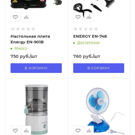
Нет
Нет
Настольная плита
ENERGY EN-748
Energy EN-901B
Достаточно
Много
750
руб.
/шт
760
руб.
/шт
В КОРЗИНУ
В КОРЗИНУ
Отправим
Отправим
13.08.2026
11.08.2026
В наличии в пункте
В наличии в пункте
самовывоза
самовывоза
Нет
Нет