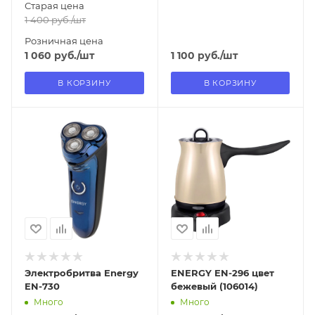
Старая цена
1 400
руб.
/шт
Розничная цена
1 060
руб.
/шт
1 100
руб.
/шт
В КОРЗИНУ
В КОРЗИНУ
Отправим
Отправим
11.08.2026
13.08.2026
В наличии в пункте
В наличии в пункте
самовывоза
самовывоза
Нет
Нет
Электробритва Energy
ENERGY EN-296 цвет
EN-730
бежевый (106014)
Много
Много