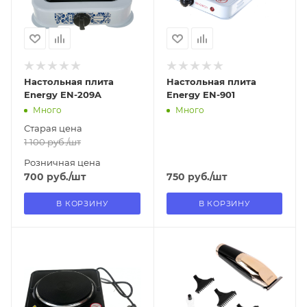
Нет
Нет
Настольная плита
Настольная плита
Energy EN-209A
Energy EN-901
Много
Много
Старая цена
1 100
руб.
/шт
Розничная цена
700
руб.
/шт
750
руб.
/шт
В КОРЗИНУ
В КОРЗИНУ
Отправим
Отправим
11.08.2026
11.08.2026
В наличии в пункте
В наличии в пункте
самовывоза
самовывоза