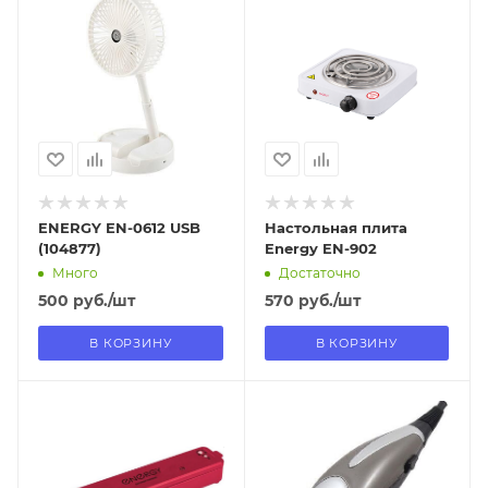
11.08.2026
13.08.2026
В наличии в пункте
В наличии в пункте
самовывоза
самовывоза
Нет
Нет
ENERGY EN-0612 USB
Настольная плита
(104877)
Energy EN-902
Много
Достаточно
500
руб.
/шт
570
руб.
/шт
В КОРЗИНУ
В КОРЗИНУ
Отправим
Отправим
13.08.2026
11.08.2026
В наличии в пункте
В наличии в пункте
самовывоза
самовывоза