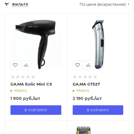
По цене (возрастание)
ФИЛЬТР
Отправим
Отправим
11.08.2026
07.08.2026
В наличии в пункте
В наличии в пункте
самовывоза
самовывоза
Нет
Да
GA.MA Eolic Mini CX
GA.MA GT527
Много
Много
1 900
руб.
/шт
2 190
руб.
/шт
В КОРЗИНУ
В КОРЗИНУ
Отправим
Отправим