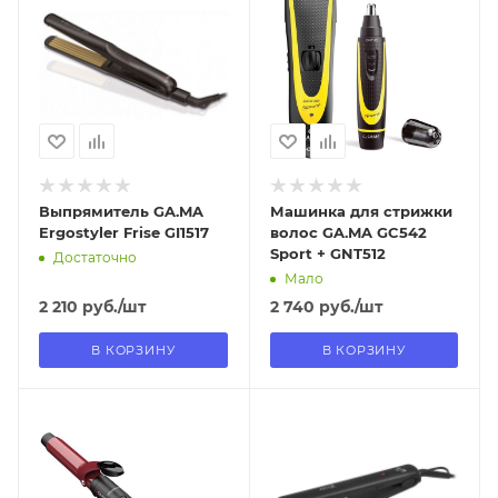
07.08.2026
07.08.2026
В наличии в пункте
В наличии в пункте
самовывоза
самовывоза
Да
Да
Выпрямитель GA.MA
Машинка для стрижки
Ergostyler Frise GI1517
волос GA.MA GC542
Sport + GNT512
Достаточно
Мало
2 210
руб.
/шт
2 740
руб.
/шт
В КОРЗИНУ
В КОРЗИНУ
Отправим
Отправим
07.08.2026
07.08.2026
В наличии в пункте
В наличии в пункте
самовывоза
самовывоза