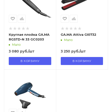
Да
Да
Круглая плойка GA.MA
GA.MA Attiva GI0732
RGSTD-N 33 GC0203
Мало
Мало
3 080
руб.
/шт
3 250
руб.
/шт
В КОРЗИНУ
В КОРЗИНУ
Отправим
11.08.2026
В наличии в пункте
самовывоза
Нет