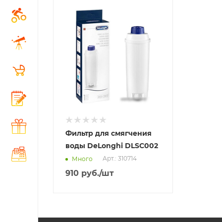
Отправим
18.08.2026
В наличии в пункте
самовывоза
Нет
Фильтр для смягчения
воды DeLonghi DLSC002
Арт.: 310714
Много
910
руб.
/шт