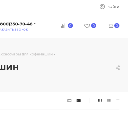
ВОЙТИ
(800)350-70-46
0
0
0
АКАЗАТЬ ЗВОНОК
ксессуары для кофемашин
ашин