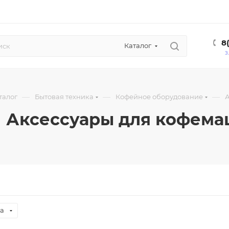
8
Каталог
З
—
—
—
талог
Бытовая техника
Кофейное оборудование
А
Аксессуары для кофем
за