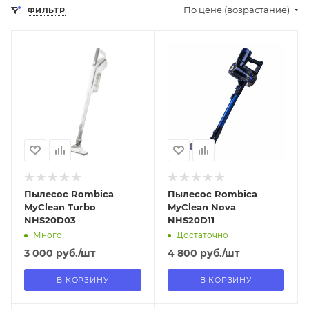
По цене (возрастание)
ФИЛЬТР
Отправим
Отправим
18.08.2026
13.08.2026
В наличии в пункте
В наличии в пункте
самовывоза
самовывоза
Нет
Нет
Пылесос Rombica
Пылесос Rombica
MyClean Turbo
MyClean Nova
NHS20D03
NHS20D11
Много
Достаточно
3 000
руб.
/шт
4 800
руб.
/шт
В КОРЗИНУ
В КОРЗИНУ