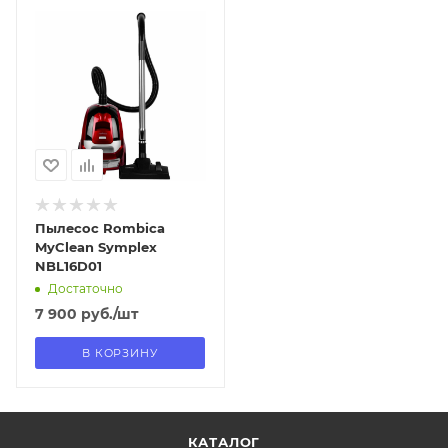
Отправим
13.08.2026
В наличии в пункте
самовывоза
Нет
Пылесос Rombica
MyClean Symplex
NBL16D01
Достаточно
7 900
руб.
/шт
В КОРЗИНУ
КАТАЛОГ