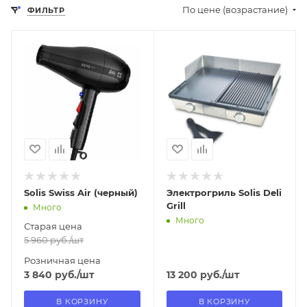
По цене (возрастание)
ФИЛЬТР
Отправим
Отправим
18.08.2026
18.08.2026
В наличии в пункте
В наличии в пункте
самовывоза
самовывоза
Нет
Нет
Solis Swiss Air (черный)
Электрогриль Solis Deli
Grill
Много
Много
Старая цена
5 960
руб.
/шт
Розничная цена
3 840
руб.
/шт
13 200
руб.
/шт
В КОРЗИНУ
В КОРЗИНУ