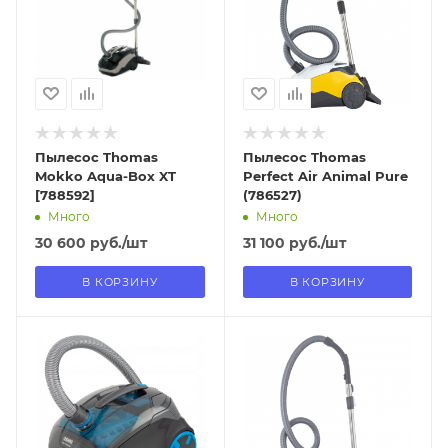
самовывоза
самовывоза
Нет
Нет
Пылесос Thomas
Пылесос Thomas
Mokko Aqua-Box XT
Perfect Air Animal Pure
[788592]
(786527)
Много
Много
30 600
руб.
/шт
31 100
руб.
/шт
В КОРЗИНУ
В КОРЗИНУ
Отправим
Отправим
18.08.2026
18.08.2026
В наличии в пункте
В наличии в пункте
самовывоза
самовывоза
Нет
Нет