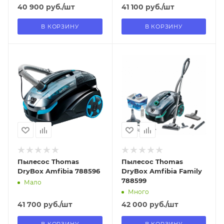
40 900
руб.
/шт
41 100
руб.
/шт
В КОРЗИНУ
В КОРЗИНУ
Отправим
Отправим
18.08.2026
18.08.2026
В наличии в пункте
В наличии в пункте
самовывоза
самовывоза
Нет
Нет
Пылесос Thomas
Пылесос Thomas
DryBox Amfibia 788596
DryBox Amfibia Family
788599
Мало
Много
41 700
руб.
/шт
42 000
руб.
/шт