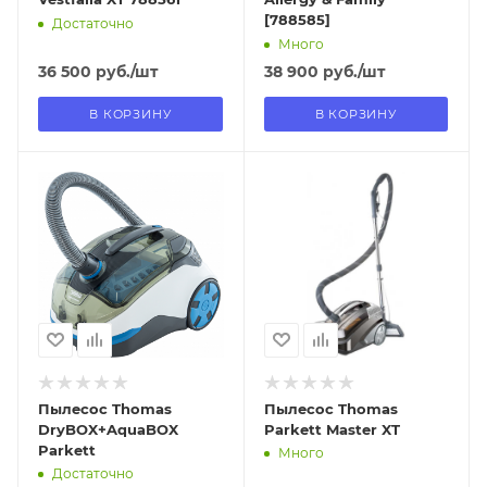
[788585]
Достаточно
Много
36 500
руб.
/шт
38 900
руб.
/шт
В КОРЗИНУ
В КОРЗИНУ
Отправим
Отправим
18.08.2026
18.08.2026
В наличии в пункте
В наличии в пункте
самовывоза
самовывоза
Нет
Нет
Пылесос Thomas
Пылесос Thomas
DryBOX+AquaBOX
Parkett Master XT
Parkett
Много
Достаточно