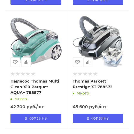
В КОРЗИНУ
В КОРЗИНУ
Отправим
Отправим
18.08.2026
18.08.2026
В наличии в пункте
В наличии в пункте
самовывоза
самовывоза
Нет
Нет
Пылесос Thomas Multi
Thomas Parkett
Clean X10 Parquet
Prestige XT 788572
AQUA+ 788577
Много
Много
42 300
руб.
/шт
45 600
руб.
/шт
В КОРЗИНУ
В КОРЗИНУ