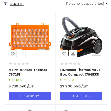
По цене (возрастание)
ФИЛЬТР
Отправим
Отправим
18.08.2026
18.08.2026
В наличии в пункте
В наличии в пункте
самовывоза
самовывоза
Нет
Нет
HEPA-фильтр Thomas
Пылесос Thomas Aqua-
787251
Box Compact [786533]
Много
Много
3 730
руб.
/шт
27 700
руб.
/шт
В КОРЗИНУ
В КОРЗИНУ
Отправим
Отправим