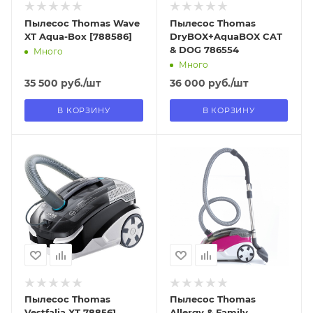
Пылесос Thomas Wave
Пылесос Thomas
XT Aqua-Box [788586]
DryBOX+AquaBOX CAT
& DOG 786554
Много
Много
35 500
руб.
/шт
36 000
руб.
/шт
В КОРЗИНУ
В КОРЗИНУ
Отправим
Отправим
18.08.2026
18.08.2026
В наличии в пункте
В наличии в пункте
самовывоза
самовывоза
Нет
Нет
Пылесос Thomas
Пылесос Thomas
Vestfalia XT 788561
Allergy & Family