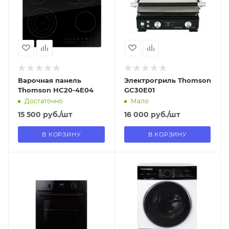
самовывоза
самовывоза
Нет
Нет
Варочная панель
Электрогриль Thomson
Thomson HC20-4E04
GC30E01
Достаточно
Мало
15 500
руб.
/шт
16 000
руб.
/шт
В КОРЗИНУ
В КОРЗИНУ
Отправим
Отправим
18.08.2026
13.08.2026
В наличии в пункте
В наличии в пункте
самовывоза
самовывоза
Нет
Нет