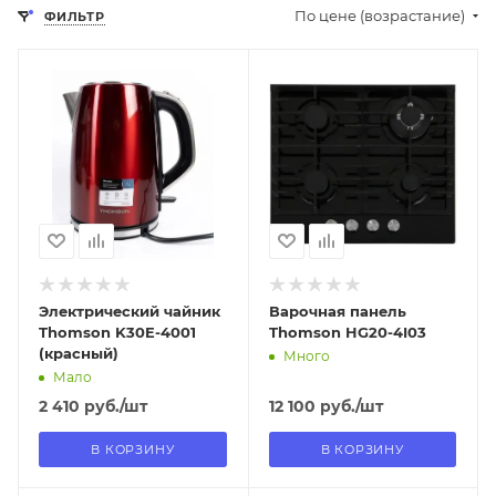
По цене (возрастание)
ФИЛЬТР
Отправим
Отправим
13.08.2026
18.08.2026
В наличии в пункте
В наличии в пункте
самовывоза
самовывоза
Нет
Нет
Электрический чайник
Варочная панель
Thomson K30E-4001
Thomson HG20-4I03
(красный)
Много
Мало
2 410
руб.
/шт
12 100
руб.
/шт
В КОРЗИНУ
В КОРЗИНУ