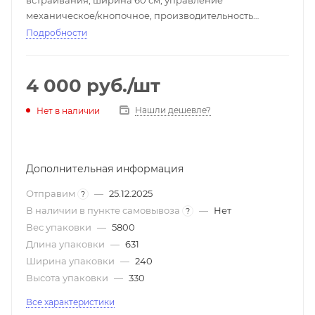
встраивания, ширина 60 см, управление
механическое/кнопочное, производительность
мотора 527 м3/ч, цвет нержавеющая сталь
Подробности
4 000
руб.
/шт
Нашли дешевле?
Нет в наличии
Дополнительная информация
Отправим
—
25.12.2025
?
В наличии в пункте самовывоза
—
Нет
?
Вес упаковки
—
5800
Длина упаковки
—
631
Ширина упаковки
—
240
Высота упаковки
—
330
Все характеристики