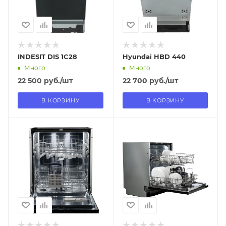
INDESIT DIS 1C28
Hyundai HBD 440
Много
Много
22 500
руб.
/шт
22 700
руб.
/шт
В КОРЗИНУ
В КОРЗИНУ
Отправим
Отправим
13.08.2026
13.08.2026
В наличии в пункте
В наличии в пункте
самовывоза
самовывоза
Нет
Нет