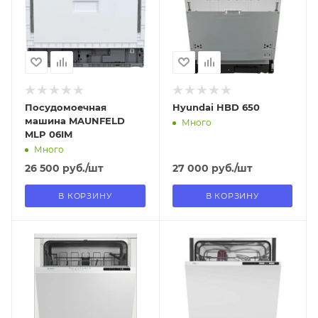
самовывоза
самовывоза
Нет
Нет
Посудомоечная
Hyundai HBD 650
машина MAUNFELD
Много
MLP 06IM
Много
26 500
руб.
/шт
27 000
руб.
/шт
В КОРЗИНУ
В КОРЗИНУ
Отправим
Отправим
11.08.2026
11.08.2026
В наличии в пункте
В наличии в пункте
самовывоза
самовывоза
Нет
Нет