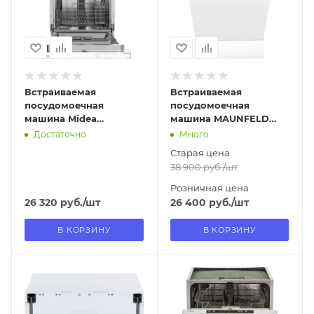
Да
Нет
Встраиваемая
Встраиваемая
посудомоечная
посудомоечная
машина Midea
машина MAUNFELD
MID45S050
MLP4249G02
Достаточно
Много
Старая цена
38 900
руб.
/шт
Розничная цена
26 320
руб.
/шт
26 400
руб.
/шт
В КОРЗИНУ
В КОРЗИНУ
Отправим
Отправим
11.08.2026
11.08.2026
В наличии в пункте
В наличии в пункте