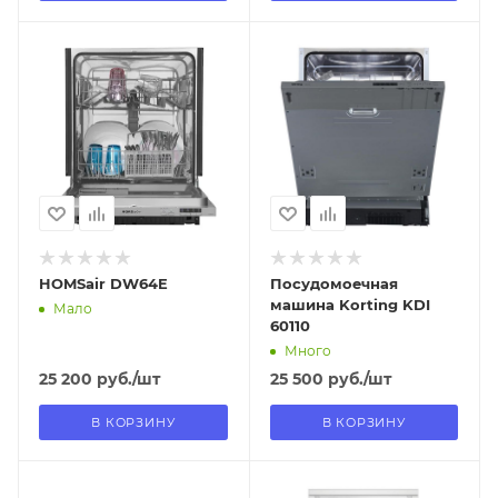
Отправим
Отправим
11.08.2026
11.08.2026
В наличии в пункте
В наличии в пункте
самовывоза
самовывоза
Нет
Нет
HOMSair DW64E
Посудомоечная
машина Korting KDI
Мало
60110
Много
25 200
руб.
/шт
25 500
руб.
/шт
В КОРЗИНУ
В КОРЗИНУ
Отправим
Отправим