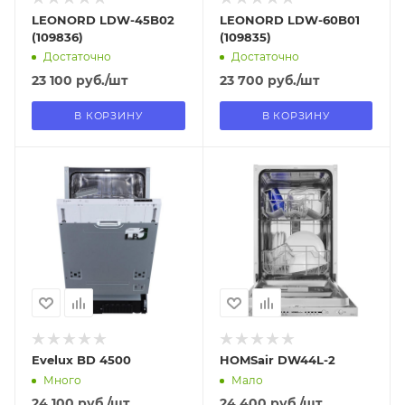
LEONORD LDW-45B02
LEONORD LDW-60B01
(109836)
(109835)
Достаточно
Достаточно
23 100
руб.
/шт
23 700
руб.
/шт
В КОРЗИНУ
В КОРЗИНУ
Отправим
Отправим
11.08.2026
11.08.2026
В наличии в пункте
В наличии в пункте
самовывоза
самовывоза
Нет
Нет
Evelux BD 4500
HOMSair DW44L-2
Много
Мало
24 100
руб.
/шт
24 400
руб.
/шт