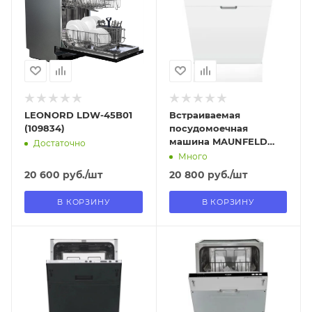
В наличии в пункте
В наличии в пункте
самовывоза
самовывоза
Нет
Нет
LEONORD LDW-45B01
Встраиваемая
(109834)
посудомоечная
машина MAUNFELD
Достаточно
MLP4529A01
Много
20 600
руб.
/шт
20 800
руб.
/шт
В КОРЗИНУ
В КОРЗИНУ
Отправим
Отправим
13.08.2026
11.08.2026
В наличии в пункте
В наличии в пункте
самовывоза
самовывоза
Нет
Нет