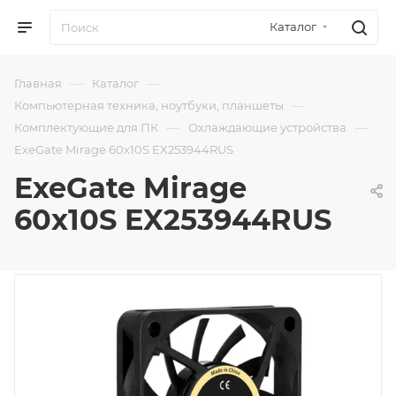
Каталог
—
—
Главная
Каталог
—
Компьютерная техника, ноутбуки, планшеты
—
—
Комплектующие для ПК
Охлаждающие устройства
ExeGate Mirage 60x10S EX253944RUS
ExeGate Mirage
60x10S EX253944RUS