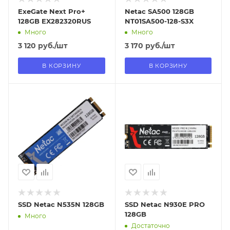
ExeGate Next Pro+
Netac SA500 128GB
128GB EX282320RUS
NT01SA500-128-S3X
Много
Много
3 120
руб.
/шт
3 170
руб.
/шт
В КОРЗИНУ
В КОРЗИНУ
Отправим
Отправим
18.08.2026
18.08.2026
В наличии в пункте
В наличии в пункте
самовывоза
самовывоза
Нет
Нет
SSD Netac N535N 128GB
SSD Netac N930E PRO
128GB
Много
Достаточно