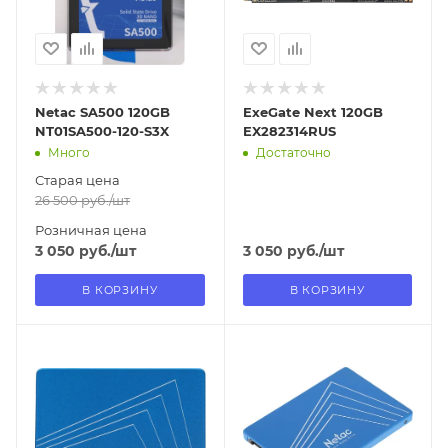
Netac SA500 120GB
ExeGate Next 120GB
NT01SA500-120-S3X
EX282314RUS
Много
Достаточно
Старая цена
26 500
руб.
/шт
Розничная цена
3 050
руб.
/шт
3 050
руб.
/шт
В КОРЗИНУ
В КОРЗИНУ
Отправим
Отправим
18.08.2026
18.08.2026
В наличии в пункте
В наличии в пункте
самовывоза
самовывоза
Нет
Нет