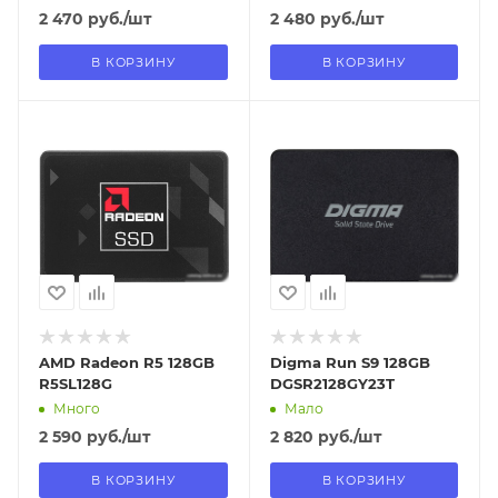
2 470
руб.
/шт
2 480
руб.
/шт
В КОРЗИНУ
В КОРЗИНУ
Отправим
Отправим
18.08.2026
18.08.2026
В наличии в пункте
В наличии в пункте
самовывоза
самовывоза
Нет
Нет
AMD Radeon R5 128GB
Digma Run S9 128GB
R5SL128G
DGSR2128GY23T
Много
Мало
2 590
руб.
/шт
2 820
руб.
/шт
В КОРЗИНУ
В КОРЗИНУ