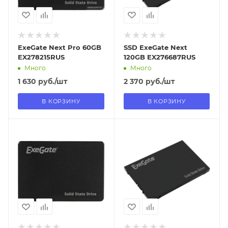
ExeGate Next Pro 60GB
SSD ExeGate Next
EX278215RUS
120GB EX276687RUS
Много
Много
1 630
руб.
/шт
2 370
руб.
/шт
В КОРЗИНУ
В КОРЗИНУ
Отправим
Отправим
18.08.2026
18.08.2026
В наличии в пункте
В наличии в пункте
самовывоза
самовывоза
Нет
Нет