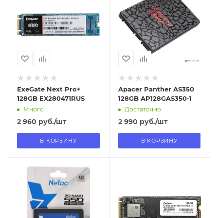
В наличии в пункте
В наличии в пункте
самовывоза
самовывоза
Нет
Нет
ExeGate Next Pro+
Apacer Panther AS350
128GB EX280471RUS
128GB AP128GAS350-1
Много
Достаточно
2 960
руб.
/шт
2 990
руб.
/шт
В КОРЗИНУ
В КОРЗИНУ
Отправим
Отправим
18.08.2026
18.08.2026
В наличии в пункте
В наличии в пункте
самовывоза
самовывоза
Нет
Нет