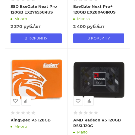
SSD ExeGate Next Pro
ExeGate Next Pro+
120GB EX276536RUS
128GB EX280461RUS
Много
Много
2 370
руб.
/шт
2 400
руб.
/шт
В КОРЗИНУ
В КОРЗИНУ
Отправим
Отправим
18.08.2026
18.08.2026
В наличии в пункте
В наличии в пункте
самовывоза
самовывоза
Нет
Нет
KingSpec P3 128GB
AMD Radeon R5 120GB
R5SL120G
Много
Мало