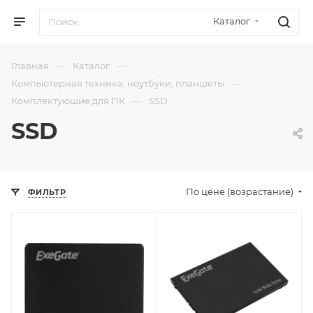
Каталог
—
—
Главная
Каталог
—
Компьютерная техника, ноутбуки, планшеты
—
Комплектующие для ПК
SSD
SSD
По цене (возрастание)
ФИЛЬТР
Отправим
Отправим
18.08.2026
18.08.2026
В наличии в пункте
В наличии в пункте
самовывоза
самовывоза
Нет
Нет