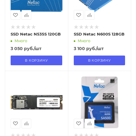
SSD Netac N535S 120GB
SSD Netac N600S 128GB
Много
Много
3 050
руб.
/шт
3 100
руб.
/шт
В КОРЗИНУ
В КОРЗИНУ
Отправим
Отправим
18.08.2026
18.08.2026
В наличии в пункте
В наличии в пункте
самовывоза
самовывоза
Нет
Нет