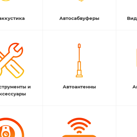
аккустика
Автосабвуферы
Вид
струменты и
Автоантенны
А
ксессуары