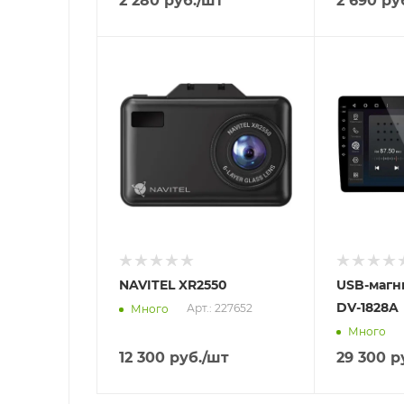
2 280
руб.
/шт
2 690
ру
Отправим
Отправим
11.08.2026
11.08.2026
В наличии в пункте
В наличии в
самовывоза
самовывоз
Нет
Нет
NAVITEL XR2550
USB-магн
DV-1828A
Арт.: 227652
Много
Много
12 300
руб.
/шт
29 300
р