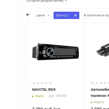
По цене (возрастание)
Цена
Бренд
: 1
В наличии в п
Отправим
Отправим
07.08.2026
11.08.2026
В наличии в пункте
В наличии в
самовывоза
самовывоз
Да
Нет
NAVITEL RD5
Автомоб
пылесос 
Арт.: 282360
Мало
Много