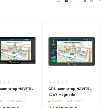
вим
Отправим
.2026
11.08.2026
ичии в пункте
В наличии в пункте
ывоза
самовывоза
Нет
навигатор NAVITEL
GPS навигатор NAVITEL
E707 Magnetic
Арт.: 64405
Арт.: 313375
го
Много