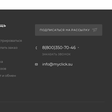
ЩЬ
ПОДПИСАТЬСЯ НА РАССЫЛКУ
стрироваться
8(800)350-70-46
лать заказ
ЗАКАЗАТЬ ЗВОНОК
ка
info@myclick.su
зов
т и обмен