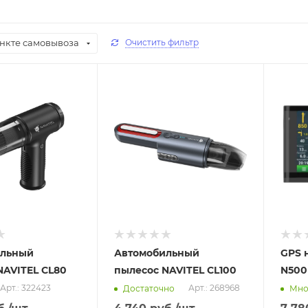
ункте самовывоза
Очистить фильтр
Отправим
Отпра
11.08.2026
11.08
 пункте
В наличии в пункте
В нал
а
самовывоза
самов
Нет
Нет
ильный
Автомобильный
GPS 
NAVITEL CL80
пылесос NAVITEL CL100
N500
Арт.: 322423
Арт.: 268968
Достаточно
Мно