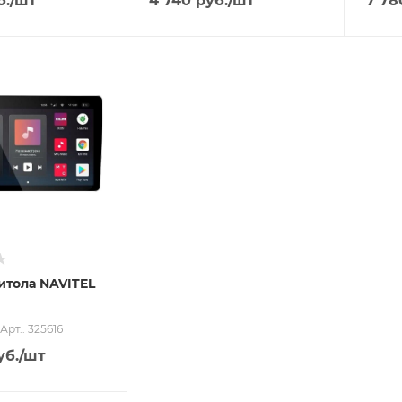
б.
/шт
4 740
руб.
/шт
7 78
 пункте
а
итола NAVITEL
Арт.: 325616
уб.
/шт