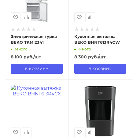
Нет
Нет
Электрическая турка
Кухонная вытяжка
BEKO TKM 2341
BEKO BHNT613R4CW
Много
Много
8 100
руб.
/шт
8 300
руб.
/шт
В КОРЗИНУ
В КОРЗИНУ
Отправим
Отправим
18.08.2026
13.08.2026
В наличии в пункте
В наличии в пункте
самовывоза
самовывоза
Нет
Нет