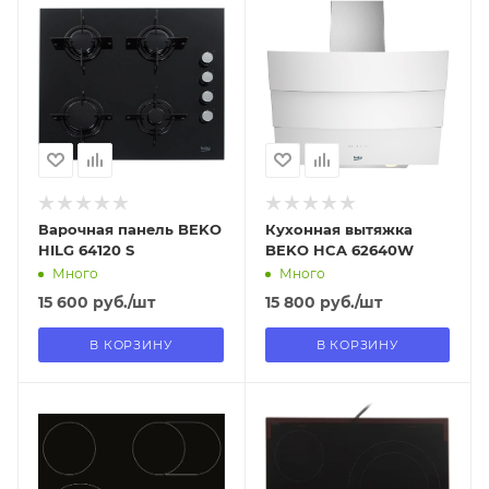
18.08.2026
18.08.2026
В наличии в пункте
В наличии в пункте
самовывоза
самовывоза
Нет
Нет
Варочная панель BEKO
Кухонная вытяжка
HILG 64120 S
BEKO HCA 62640W
Много
Много
15 600
руб.
/шт
15 800
руб.
/шт
В КОРЗИНУ
В КОРЗИНУ
Отправим
Отправим
18.08.2026
18.08.2026
В наличии в пункте
В наличии в пункте
самовывоза
самовывоза