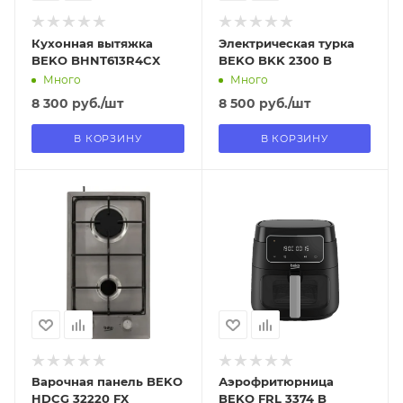
Кухонная вытяжка
Электрическая турка
BEKO BHNT613R4CX
BEKO BKK 2300 B
Много
Много
8 300
руб.
/шт
8 500
руб.
/шт
В КОРЗИНУ
В КОРЗИНУ
Отправим
Отправим
18.08.2026
18.08.2026
В наличии в пункте
В наличии в пункте
самовывоза
самовывоза
Нет
Нет
Варочная панель BEKO
Аэрофритюрница
HDCG 32220 FX
BEKO FRL 3374 B