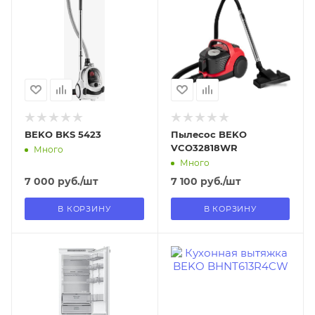
13.08.2026
18.08.2026
В наличии в пункте
В наличии в пункте
самовывоза
самовывоза
Нет
Нет
BEKO BKS 5423
Пылесос BEKO
VCO32818WR
Много
Много
7 000
руб.
/шт
7 100
руб.
/шт
В КОРЗИНУ
В КОРЗИНУ
Отправим
Отправим
18.08.2026
18.08.2026
В наличии в пункте
В наличии в пункте
самовывоза
самовывоза