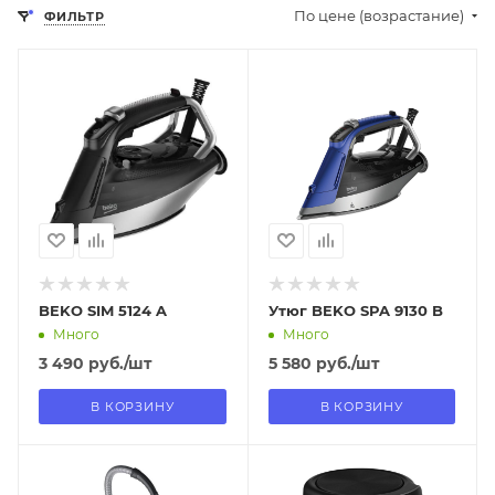
По цене (возрастание)
ФИЛЬТР
Отправим
Отправим
18.08.2026
18.08.2026
В наличии в пункте
В наличии в пункте
самовывоза
самовывоза
Нет
Нет
BEKO SIM 5124 A
Утюг BEKO SPA 9130 B
Много
Много
3 490
руб.
/шт
5 580
руб.
/шт
В КОРЗИНУ
В КОРЗИНУ
Отправим
Отправим