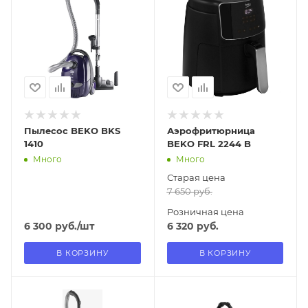
18.08.2026
10.08.2026
В наличии в пункте
В наличии в пункте
самовывоза
самовывоза
Нет
Да
Пылесос BEKO BKS
Аэрофритюрница
1410
BEKO FRL 2244 B
Много
Много
Старая цена
7 650
руб.
Розничная цена
6 300
руб.
/шт
6 320
руб.
В КОРЗИНУ
В КОРЗИНУ
Отправим
Отправим