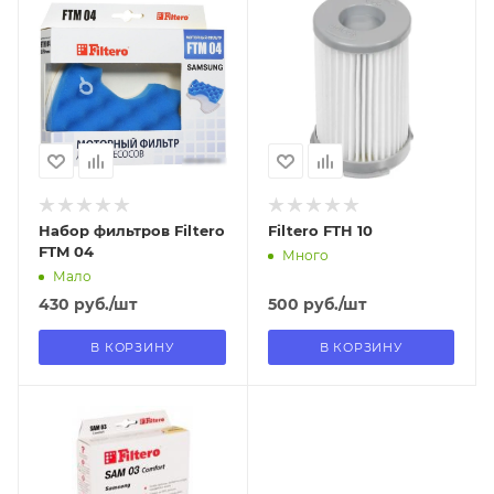
09.08.2026
18.08.2026
В наличии в пункте
В наличии в пункте
самовывоза
самовывоза
Да
Нет
Набор фильтров Filtero
Filtero FTH 10
FTM 04
Много
Мало
430
руб.
/шт
500
руб.
/шт
В КОРЗИНУ
В КОРЗИНУ
Отправим
09.08.2026
В наличии в пункте
самовывоза