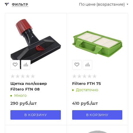
По цене (возрастание)
ФИЛЬТР
Отправим
Отправим
18.08.2026
18.08.2026
В наличии в пункте
В наличии в пункте
самовывоза
самовывоза
Нет
Нет
Щетка пол/ковер
Filtero FTH 75
Filtero FTN 08
Достаточно
Много
290
руб.
/шт
410
руб.
/шт
В КОРЗИНУ
В КОРЗИНУ
Отправим
Отправим