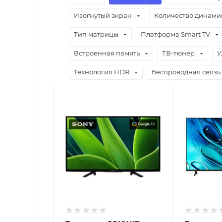
Изогнутый экран
Количество динами
Тип матрицы
Платформа Smart TV
Встроенная память
ТВ-тюнер
У
Технология HDR
Беспроводная связь
Отправим
Отправим
13.08.2026
13.08.2026
В наличии в пункте
В наличии в
самовывоза
самовывоз
Нет
Нет