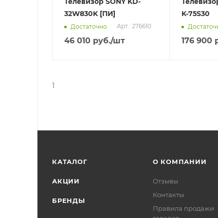
Телевизор SONY KD-
Телевизор
32W830K [ПИ]
K-75S30
Арт.: 276610
Достаточно
Достаточ
46 010
руб.
/шт
176 900
р
1
КАТАЛОГ
О КОМПАНИИ
АКЦИИ
Отзывы
Контакты
БРЕНДЫ
Правила продажи