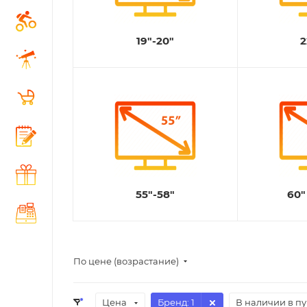
19"-20"
2
55"-58"
60"
По цене (возрастание)
Цена
Бренд
: 1
В наличии в п