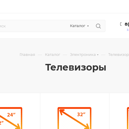
8
Каталог
З
—
—
—
Главная
Каталог
Электроника
Телевизо
Телевизоры