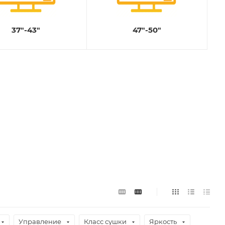
37"-43"
47"-50"
Управление
Класс сушки
Яркость