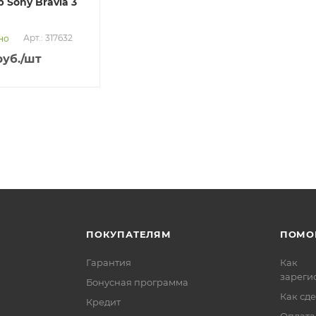
 Sony Bravia 3
Арт.: 317632
но
уб.
/шт
ПОКУПАТЕЛЯМ
ПОМО
Гарантия
Как
зареги
Бонусная программа
Как сде
Кредит